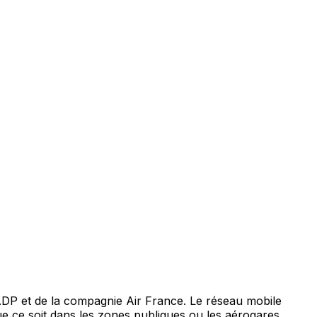
ADP et de la compagnie Air France. Le réseau mobile
 que ce soit dans les zones publiques ou les aérogares