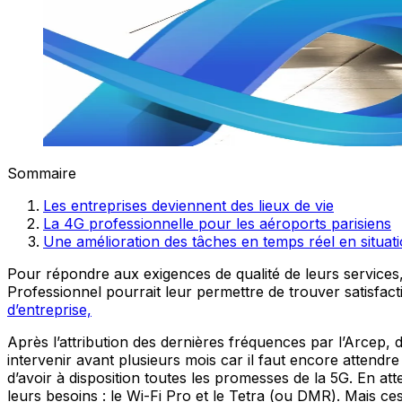
Sommaire
Les entreprises deviennent des lieux de vie
La 4G professionnelle pour les aéroports parisiens
Une amélioration des tâches en temps réel en situati
Pour répondre aux exigences de qualité de leurs services,
Professionnel pourrait leur permettre de trouver satisfa
d’entreprise,
Après l’attribution des dernières fréquences par l’Arcep, 
intervenir avant plusieurs mois car il faut encore attendr
d’avoir à disposition toutes les promesses de la 5G. En a
leurs besoins : le Wi-Fi Pro et le Tetra (ou DMR). Mais c