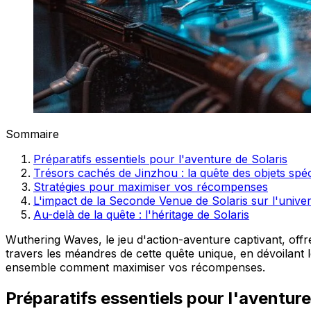
Sommaire
Préparatifs essentiels pour l'aventure de Solaris
Trésors cachés de Jinzhou : la quête des objets spé
Stratégies pour maximiser vos récompenses
L'impact de la Seconde Venue de Solaris sur l'univer
Au-delà de la quête : l'héritage de Solaris
Wuthering Waves, le jeu d'action-aventure captivant, off
travers les méandres de cette quête unique, en dévoilant 
ensemble comment maximiser vos récompenses.
Préparatifs essentiels pour l'aventure