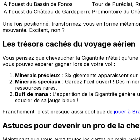
À l'ouest du Bassin de Fonos
Tour de Puréclat, Ru
À l'ouest du Château de Gardepierre
Promontoire du Châ
Une fois positionné, transformez-vous en forme métamorph
mouvante. Excitant, non ?
Les trésors cachés du voyage aérien
Vous pensiez que chevaucher la Gigantrite n'était qu'une 
vous pouvez espérer gagner lors de votre vol :
Minerais précieux
: Six gisements apparaissent sur l
Minerais spéciaux
: Gardez l'œil ouvert ! Des miner
ressources rares.
Buff de mana
: L'apparition de la Gigantrite génère
soucier de sa jauge bleue !
Franchement, c'est presque aussi cool que de
jouer à Br
Astuces pour devenir un pro de la ch
Maintenant que vous avez toutes les cartes en main, voici