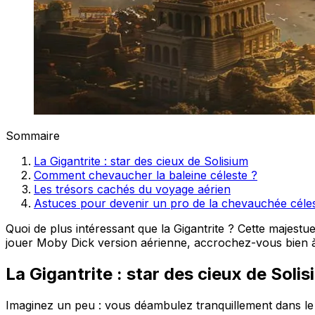
Sommaire
La Gigantrite : star des cieux de Solisium
Comment chevaucher la baleine céleste ?
Les trésors cachés du voyage aérien
Astuces pour devenir un pro de la chevauchée céle
Quoi de plus intéressant que la Gigantrite ? Cette majestu
jouer Moby Dick version aérienne, accrochez-vous bien à v
La Gigantrite : star des cieux de Soli
Imaginez un peu : vous déambulez tranquillement dans le