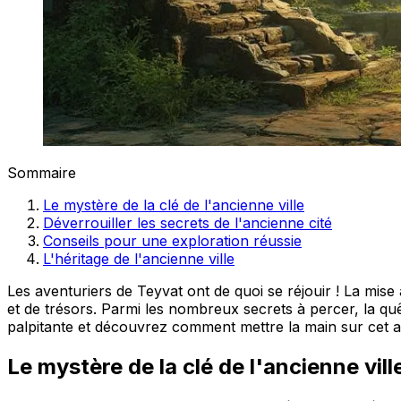
Sommaire
Le mystère de la clé de l'ancienne ville
Déverrouiller les secrets de l'ancienne cité
Conseils pour une exploration réussie
L'héritage de l'ancienne ville
Les aventuriers de Teyvat ont de quoi se réjouir ! La mis
et de trésors. Parmi les nombreux secrets à percer, la quê
palpitante et découvrez comment mettre la main sur cet ar
Le mystère de la clé de l'ancienne vill