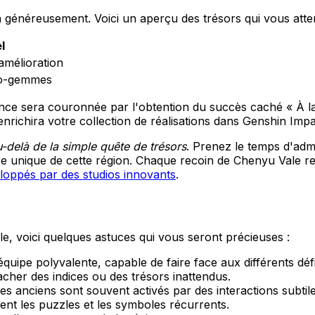
 généreusement. Voici un aperçu des trésors qui vous atte
l
mélioration
mo-gemmes
ce sera couronnée par l'obtention du succès caché « À la c
nrichira votre collection de réalisations dans Genshin Impa
-delà de la simple quête de trésors
. Prenez le temps d'admi
unique de cette région. Chaque recoin de Chenyu Vale recè
eloppés par des studios innovants
.
le, voici quelques astuces qui vous seront précieuses :
uipe polyvalente, capable de faire face aux différents déf
cher des indices ou des trésors inattendus.
s anciens sont souvent activés par des interactions subtile
aient les puzzles et les symboles récurrents.