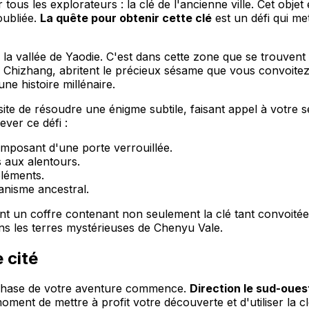
us les explorateurs : la clé de l'ancienne ville. Cet objet
oubliée.
La quête pour obtenir cette clé
est un défi qui me
la vallée de Yaodie. C'est dans cette zone que se trouvent 
 de Chizhang, abritent le précieux sésame que vous convoi
ne histoire millénaire.
ssite de résoudre une énigme subtile, faisant appel à votre
ver ce défi :
imposant d'une porte verrouillée.
s aux alentours.
éléments.
canisme ancestral.
ant un coffre contenant non seulement la clé tant convoité
ans les terres mystérieuses de Chenyu Vale.
 cité
e phase de votre aventure commence.
Direction le sud-oue
moment de mettre à profit votre découverte et d'utiliser la