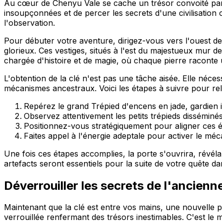
Au cœur de Chenyu Vale se cache un trésor convoité par to
insoupçonnées et de percer les secrets d'une civilisation 
l'observation.
Pour débuter votre aventure, dirigez-vous vers l'ouest de 
glorieux. Ces vestiges, situés à l'est du majestueux mur
chargée d'histoire et de magie, où chaque pierre raconte u
L'obtention de la clé n'est pas une tâche aisée. Elle néce
mécanismes ancestraux. Voici les étapes à suivre pour rele
Repérez le grand Trépied d'encens en jade, gardien 
Observez attentivement les petits trépieds disséminé
Positionnez-vous stratégiquement pour aligner ces 
Faites appel à l'énergie adeptale pour activer le mé
Une fois ces étapes accomplies, la porte s'ouvrira, révél
artefacts seront essentiels pour la suite de votre quête d
Déverrouiller les secrets de l'ancienne
Maintenant que la clé est entre vos mains, une nouvell
verrouillée renfermant des trésors inestimables. C'est le 