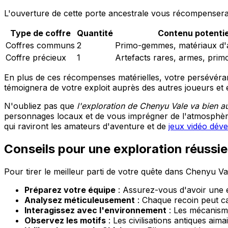
L'ouverture de cette porte ancestrale vous récompensera
Type de coffre
Quantité
Contenu potentie
Coffres communs
2
Primo-gemmes, matériaux d'a
Coffre précieux
1
Artefacts rares, armes, pri
En plus de ces récompenses matérielles, votre persévéran
témoignera de votre exploit auprès des autres joueurs et e
N'oubliez pas que
l'exploration de Chenyu Vale va bien au
personnages locaux et de vous imprégner de l'atmosphère 
qui raviront les amateurs d'aventure et de
jeux vidéo dév
Conseils pour une exploration réussie
Pour tirer le meilleur parti de votre quête dans Chenyu Va
Préparez votre équipe
: Assurez-vous d'avoir une éq
Analysez méticuleusement
: Chaque recoin peut ca
Interagissez avec l'environnement
: Les mécanisme
Observez les motifs
: Les civilisations antiques aim