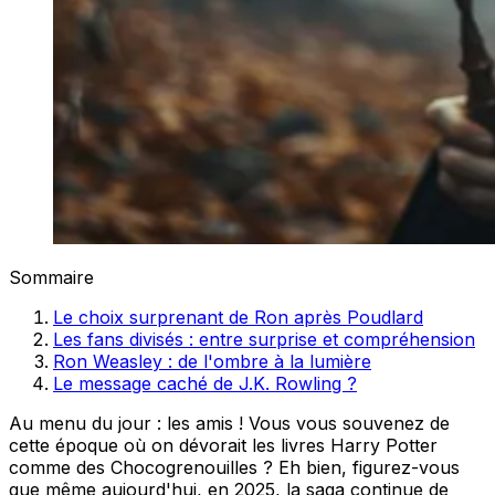
Sommaire
Le choix surprenant de Ron après Poudlard
Les fans divisés : entre surprise et compréhension
Ron Weasley : de l'ombre à la lumière
Le message caché de J.K. Rowling ?
Au menu du jour : les amis ! Vous vous souvenez de
cette époque où on dévorait les livres Harry Potter
comme des Chocogrenouilles ? Eh bien, figurez-vous
que même aujourd'hui, en 2025, la saga continue de