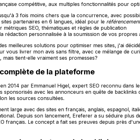
çaise compétitive, aux multiples fonctionnalités pour opti
usqu'à 3 fois moins chers que la concurrence, avec possibi
sites partenaires en 6 langues, idéal pour le
référencement 
ar métriques SEO, thématiques et règles de publication
 la rédaction personnalisée à la soumission de vos propres a
meilleures solutions pour optimiser mes sites, j'ai décidé d
our vous livrer mon avis sans filtre, avec ce mélange de cur
, mais tient-elle vraiment ses promesses?
 complète de la plateforme
 en 2014 par Emmanuel Higel, expert SEO reconnu dans le mi
les sponsorisés avec les annonceurs en quête de backlinks q
lon les sources consultées.
nt large avec des sites en français, anglais, espagnol, ital
national. Depuis son lancement, Ereferer a su séduire plus
 SEO français. Le concept a fait ses preuves depuis près d