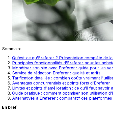
Sommaire
Qu'est-ce qu'Ereferer ? Présentation complète de la
Principales fonctionnalités d'Ereferer pour les ache
Monétiser son site avec Ereferer : guide pour les v
Service de rédaction Ereferer : qualité et tarifs
Tarification détaillée : combien coûte vraiment l'utili
Avantages concurrentiels et points forts d'Ereferer
Limites et points d'amélioration : ce qu'il faut savoir
Guide pratique : comment optimiser son utilisation d'
Alternatives à Ereferer : comparatif des plateformes 
En bref