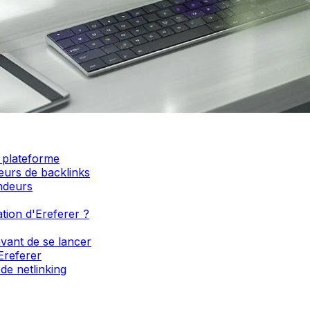
 plateforme
teurs de backlinks
endeurs
sation d'Ereferer ?
 avant de se lancer
Ereferer
de netlinking