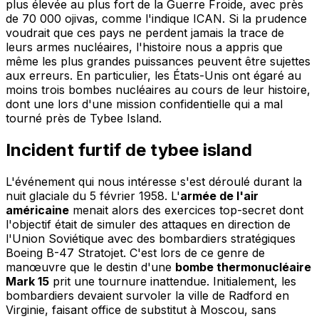
plus élevée au plus fort de la Guerre Froide, avec près
de 70 000 ojivas, comme l'indique ICAN. Si la prudence
voudrait que ces pays ne perdent jamais la trace de
leurs armes nucléaires, l'histoire nous a appris que
même les plus grandes puissances peuvent être sujettes
aux erreurs. En particulier, les États-Unis ont égaré au
moins trois bombes nucléaires au cours de leur histoire,
dont une lors d'une mission confidentielle qui a mal
tourné près de Tybee Island.
Incident furtif de tybee island
L'événement qui nous intéresse s'est déroulé durant la
nuit glaciale du 5 février 1958. L'
armée de l'air
américaine
menait alors des exercices top-secret dont
l'objectif était de simuler des attaques en direction de
l'Union Soviétique avec des bombardiers stratégiques
Boeing B-47 Stratojet. C'est lors de ce genre de
manœuvre que le destin d'une
bombe thermonucléaire
Mark 15
prit une tournure inattendue. Initialement, les
bombardiers devaient survoler la ville de Radford en
Virginie, faisant office de substitut à Moscou, sans