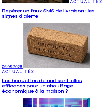
ACTUALITÉS
Repérer un faux SMS de livraison : les
signes d'alerte
06.08.2026
ACTUALITÉS
Les briquettes de nuit sont-elles
efficaces pour un chauffage
économique à la maison ?