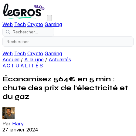
Web
Tech
Crypto
Gaming
Web
Tech
Crypto
Gaming
Accueil
/
À la une
/
Actualités
ACTUALITÉS
Économisez 564€ en 5 min :
chute des prix de l'électricité et
du gaz
Par
Hary
27 janvier 2024