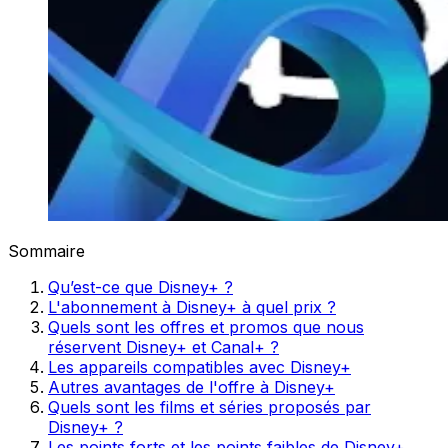
Sommaire
Qu’est-ce que Disney+ ?
L'abonnement à Disney+ à quel prix ?
Quels sont les offres et promos que nous
réservent Disney+ et Canal+ ?
Les appareils compatibles avec Disney+
Autres avantages de l'offre à Disney+
Quels sont les films et séries proposés par
Disney+ ?
Les points forts et les points faibles de Disney+