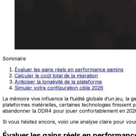
Sommaire
Évaluer les gains réels en performance gaming
Calculer le coût total de la migration
Anticiper la longévité de la plateforme
Simuler votre configuration cible 2026
La mémoire vive influence la fluidité globale d’un jeu, la 
plateformes matérielles, certaines technologies finissent p
abandonner la DDR4 pour jouer confortablement en 202
Si vous hésitez encore, voici une analyse claire pour vous
Évaluer les gains réels en performan