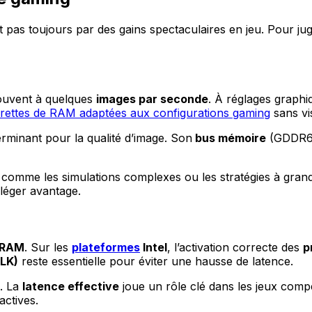
s toujours par des gains spectaculaires en jeu. Pour juger 
souvent à quelques
images par seconde
. À réglages graphiq
rrettes de RAM adaptées aux configurations gaming
sans vi
terminant pour la qualité d’image. Son
bus mémoire
(GDDR6,
s comme les simulations complexes ou les stratégies à gra
 léger avantage.
U/RAM
. Sur les
plateformes
Intel
, l’activation correcte des
p
CLK)
reste essentielle pour éviter une hausse de latence.
s. La
latence effective
joue un rôle clé dans les jeux comp
ctives.