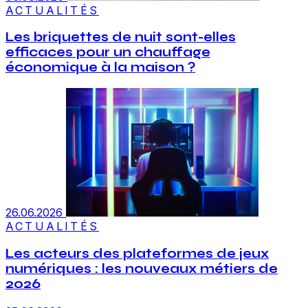
ACTUALITÉS
Les briquettes de nuit sont-elles
efficaces pour un chauffage
économique à la maison ?
26.06.2026
ACTUALITÉS
Les acteurs des plateformes de jeux
numériques : les nouveaux métiers de
2026