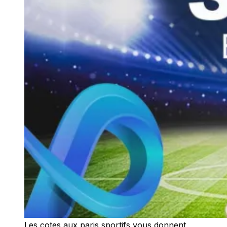
Les cotes aux paris sportifs vous donnent