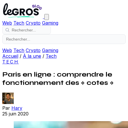
Web
Tech
Crypto
Gaming
Web
Tech
Crypto
Gaming
Accueil
/
À la une
/
Tech
TECH
Paris en ligne : comprendre le
fonctionnement des « cotes »
Par
Hary
25 juin 2020