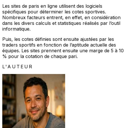
Les sites de paris en ligne utilisent des logiciels
spécifiques pour déterminer les cotes sportives.
Nombreux facteurs entrent, en effet, en considération
dans les divers calculs et statistiques réalisés par l’outil
informatique.
Puis, les cotes définies sont ensuite ajustées par les
traders sportifs en fonction de l’aptitude actuelle des
équipes. Les sites prennent ensuite une marge de 5 à 10
% pour la cotation de chaque pari.
L'AUTEUR