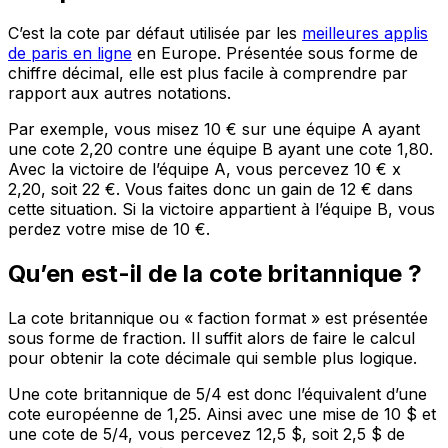
C’est la cote par défaut utilisée par les
meilleures applis
de paris en ligne
en Europe. Présentée sous forme de
chiffre décimal, elle est plus facile à comprendre par
rapport aux autres notations.
Par exemple, vous misez 10 € sur une équipe A ayant
une cote 2,20 contre une équipe B ayant une cote 1,80.
Avec la victoire de l’équipe A, vous percevez 10 € x
2,20, soit 22 €. Vous faites donc un gain de 12 € dans
cette situation. Si la victoire appartient à l’équipe B, vous
perdez votre mise de 10 €.
Qu’en est-il de la cote britannique ?
La cote britannique ou « faction format » est présentée
sous forme de fraction. Il suffit alors de faire le calcul
pour obtenir la cote décimale qui semble plus logique.
Une cote britannique de 5/4 est donc l’équivalent d’une
cote européenne de 1,25. Ainsi avec une mise de 10 $ et
une cote de 5/4, vous percevez 12,5 $, soit 2,5 $ de