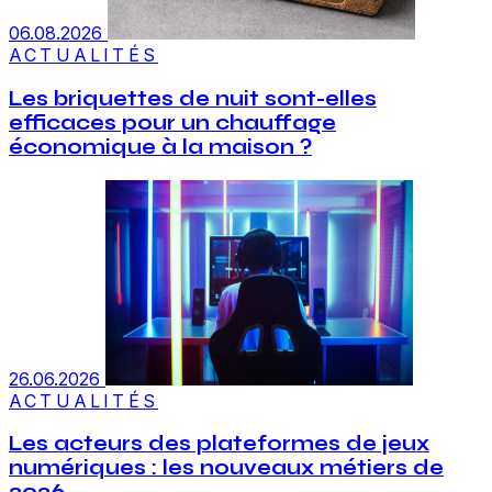
06.08.2026
ACTUALITÉS
Les briquettes de nuit sont-elles
efficaces pour un chauffage
économique à la maison ?
26.06.2026
ACTUALITÉS
Les acteurs des plateformes de jeux
numériques : les nouveaux métiers de