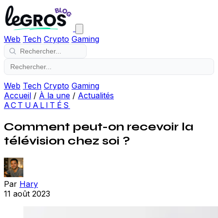
Web
Tech
Crypto
Gaming
Web
Tech
Crypto
Gaming
Accueil
/
À la une
/
Actualités
ACTUALITÉS
Comment peut-on recevoir la
télévision chez soi ?
Par
Hary
11 août 2023