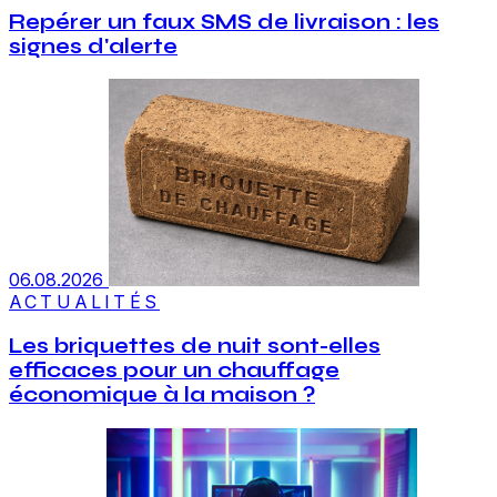
Repérer un faux SMS de livraison : les
signes d'alerte
06.08.2026
ACTUALITÉS
Les briquettes de nuit sont-elles
efficaces pour un chauffage
économique à la maison ?