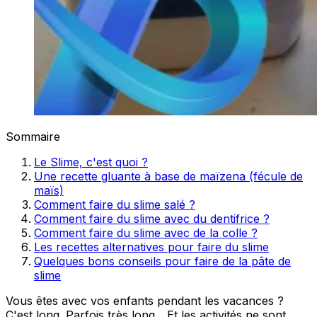
Sommaire
Le Slime, c'est quoi ?
Une recette gluante à base de maïzena (fécule de
maïs)
Comment faire du slime salé ?
Comment faire du slime avec du dentifrice ?
Comment faire du slime avec de la colle ?
Les recettes alternatives pour faire du slime
Quelques bons conseils pour faire de la pâte de
slime
Vous êtes avec vos enfants pendant les vacances ?
C'est long. Parfois très long... Et les activités ne sont