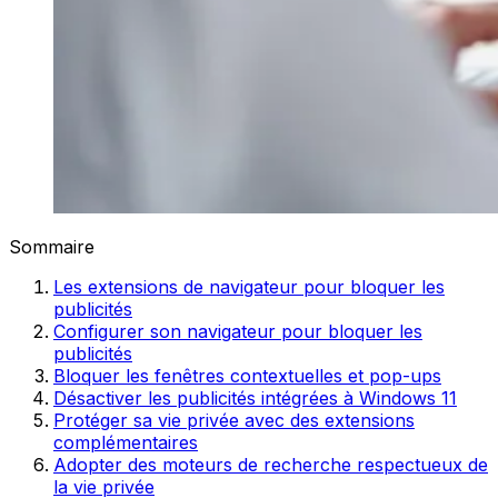
Sommaire
Les extensions de navigateur pour bloquer les
publicités
Configurer son navigateur pour bloquer les
publicités
Bloquer les fenêtres contextuelles et pop-ups
Désactiver les publicités intégrées à Windows 11
Protéger sa vie privée avec des extensions
complémentaires
Adopter des moteurs de recherche respectueux de
la vie privée