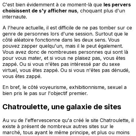
C'est bien évidemment à ce moment-là que
les pervers
choisissent de s'y afficher nus
, choquant plus d'un
internaute.
A l'heure actuelle, il est difficile de ne pas tomber sur ce
genre de personnes lors d'une session. Surtout que le
côté aléatoire fonctionne dans les deux sens. Vous
pouvez zapper quelqu'un, mais il le peut également.
Vous avez donc de nombreuses personnes qui sont là
pour vous mater, et si vous ne plaisez pas, vous êtes
zappé. Ou si vous n'êtes pas intéressé par du sexe
virtuel, vous êtes zappé. Ou si vous n'êtes pas dénudé,
vous êtes zappé.
En bref, le côté voyeurisme, exhibitionnisme, sexuel a
bien pris le pas sur l'objectif premier.
Chatroulette, une galaxie de sites
Au vu de l'effervescence qu'a créé le site Chatroulette, il
existe à présent de nombreux autres sites sur le
marché, tous ayant le même principe, et plus ou moins