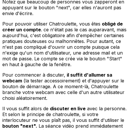
Notez que beaucoup de personnes vous zapperont en
appuyant sur le bouton "next", car elles n'auront pas
envie d'écrire.
Pour pouvoir utiliser Chatroulette, vous êtes
obligé de
créer un compte
. ce n'était pas le cas auparavant, mais
aujourd'hui, c'est obligatoire afin d'empêcher certaines
pratiques douteuses ou malhonnêtes. Pour autant, ce
n'est pas compliqué d'ouvrir un compte puisque cela
n'exige qu'un nom d'utilisateur, une adresse mail et un
mot de passe. Le compte se crée via le bouton "Start"
en haut à gauche de la fenêtre.
Pour commencer à discuter,
il suffit d'allumer sa
webcam
(la tester accessoirement) et d'appuyer sur le
bouton de démarrage. A ce moment-là, Chatroulette
branche votre webcam avec celle d'un autre utilisateur
choisi aléatoirement.
Il vous suffit alors de
discuter en live
avec la personne.
Et selon le principe de chatroulette, si votre
interlocuteur ne vous plaît pas, il vous suffit d'utiliser le
bouton "next".
La séance vidéo prend immédiatement