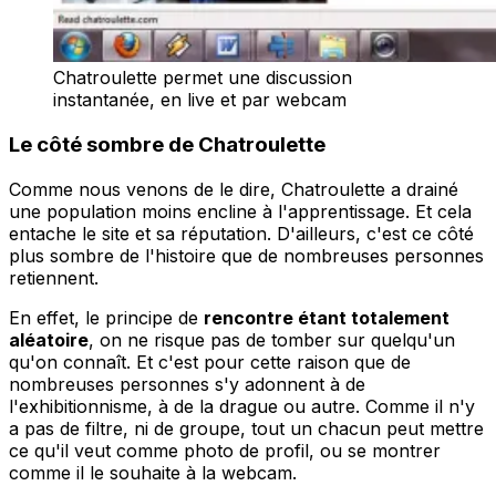
Chatroulette permet une discussion
instantanée, en live et par webcam
Le côté sombre de Chatroulette
Comme nous venons de le dire, Chatroulette a drainé
une population moins encline à l'apprentissage. Et cela
entache le site et sa réputation. D'ailleurs, c'est ce côté
plus sombre de l'histoire que de nombreuses personnes
retiennent.
En effet, le principe de
rencontre étant totalement
aléatoire
, on ne risque pas de tomber sur quelqu'un
qu'on connaît. Et c'est pour cette raison que de
nombreuses personnes s'y adonnent à de
l'exhibitionnisme, à de la drague ou autre. Comme il n'y
a pas de filtre, ni de groupe, tout un chacun peut mettre
ce qu'il veut comme photo de profil, ou se montrer
comme il le souhaite à la webcam.