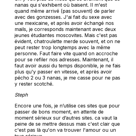
nanas qui s'exhibent où baisent. Il m'est
quand même arrivé (pas souvent) de parler
avec des gonzesses. J'ai fait du sexe avec
une mexicaine, et après avoir échangé nos
mails, je corresponds maintenant avec deux
jeunes étudiantes moscovites. Mais c'est pas
évident, chatroulette merde souvent, et on ne
peut rester trop longtemps avec la même
personne. Faut faire vite quand on accroche
pour se refiler nos adresses. Maintenant, il
faut avoir aussi du temps disponible, je ne fais
plus qu'y passer en vitesse, et après avoir
pécho 2 ou 3 nanas, je me casse pour ne pas
y rester scotché.
Steph
Encore une fois, je n’utilise ces sites que pour
passer de bons moment, en attente de
moment sérieux sur d’autres sites. ca vaut la
peine de se mettre dessus mais c'est clair que
c'est pas là qu'on va trouver l'amour ou un