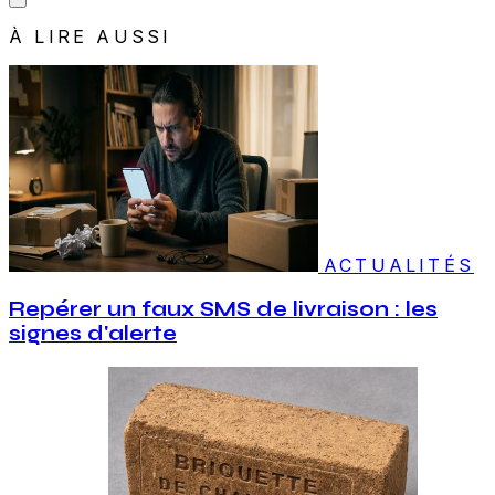
À LIRE AUSSI
ACTUALITÉS
Repérer un faux SMS de livraison : les
signes d'alerte