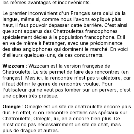
les mêmes avantages et inconvénients.
Le premier inconvénient d'un Français sera celui de la
langue, même si, comme nous l'avons expliqué plus
haut, il faut pouvoir dépasser cette barrière. C'est ainsi
que sont apparus des Chatroulettes francophones
spécialement dédiés à la population francophone. Et il
en va de même à l'étranger, avec une prédominance
des sites anglophones qui dominent le marché. En voici
d'ailleurs quelques-uns, de ces concurrents.
Wizzcam
: Wizzcam est la version française de
Chatroulette. Le site permet de faire des rencontres (en
français). Mais ici, la rencontre n'est pas si aléatoire, car
il faut définir le genre de rencontre voulue. Pour
l'utilisateur qui ne veut pas tomber sur un pervers, c'est
une option très pratique.
Omegle
: Omegle est un site de chatroulette encore plus
dur. En effet, si on rencontre certains cas spéciaux sur
Chatroulette, Omegle, lui, en a encore bien plus. Ce
n'est donc pas nécessairement un site de chat, mais
plus de drague et autres.