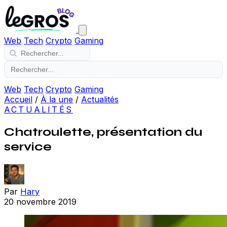
Web
Tech
Crypto
Gaming
Web
Tech
Crypto
Gaming
Accueil
/
À la une
/
Actualités
ACTUALITÉS
Chatroulette, présentation du
service
Par
Hary
20 novembre 2019