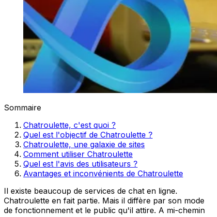
Sommaire
Chatroulette, c'est quoi ?
Quel est l'objectif de Chatroulette ?
Chatroulette, une galaxie de sites
Comment utiliser Chatroulette
Quel est l'avis des utilisateurs ?
Avantages et inconvénients de Chatroulette
Il existe beaucoup de services de chat en ligne.
Chatroulette en fait partie. Mais il diffère par son mode
de fonctionnement et le public qu'il attire. A mi-chemin