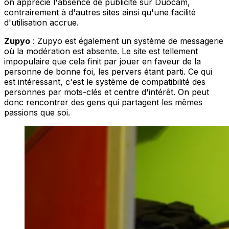
on apprécie l'absence de publicité sur Duocam,
contrairement à d'autres sites ainsi qu'une facilité
d'utilisation accrue.
Zupyo
: Zupyo est également un système de messagerie
où la modération est absente. Le site est tellement
impopulaire que cela finit par jouer en faveur de la
personne de bonne foi, les pervers étant parti. Ce qui
est intéressant, c'est le système de compatibilité des
personnes par mots-clés et centre d'intérêt. On peut
donc rencontrer des gens qui partagent les mêmes
passions que soi.