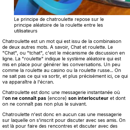
Le principe de chatroulette repose sur le
principe aléatoire de la roulette entre les
utilisateurs
Chatroulette est un mot qui est issu de la combinaison
de deux autres mots. A savoir, Chat et roulette. Le
"Chat", ou "tchat", c'est le mécanisme de discussion en
ligne. La "roulette" indique le système aléatoire qui est
mis en place pour générer les conversations. Un peu
comme la roulette au casino ou la roulette russe... On
ne sait pas ce qui va sortir, et plus précisément ici, ce qui
va apparaître à l'écran.
Chatroulette est donc une messagerie instantanée où
l'
on ne connaît pas
(encore)
son interlocuteur
et dont
on ne connaît pas non plus le suivant.
Chatroulette n'est donc en aucun cas une messagerie
sur laquelle on s'inscrit pour discuter avec ses amis. On
est là pour faire des rencontres et discuter avec des