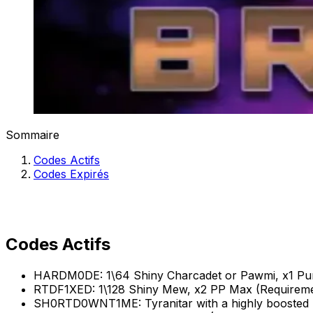
Sommaire
Codes Actifs
Codes Expirés
Codes Actifs
HARDM0DE: 1\64 Shiny Charcadet or Pawmi, x1 Pu
RTDF1XED: 1\128 Shiny Mew, x2 PP Max (Requirem
SH0RTD0WNT1ME: Tyranitar with a highly boosted 