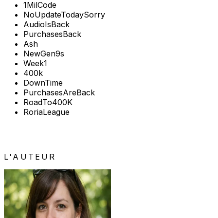
1MilCode
NoUpdateTodaySorry
AudioIsBack
PurchasesBack
Ash
NewGen9s
Week1
400k
DownTime
PurchasesAreBack
RoadTo400K
RoriaLeague
L'AUTEUR