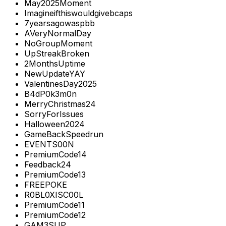
May2025Moment
Imagineifthiswouldgivebcaps
7yearsagowaspbb
AVeryNormalDay
NoGroupMoment
UpStreakBroken
2MonthsUptime
NewUpdateYAY
ValentinesDay2025
B4dP0k3m0n
MerryChristmas24
SorryForIssues
Halloween2024
GameBackSpeedrun
EVENTS00N
PremiumCode14
Feedback24
PremiumCode13
FREEPOKE
R0BL0XISC00L
PremiumCode11
PremiumCode12
GAM3SUP