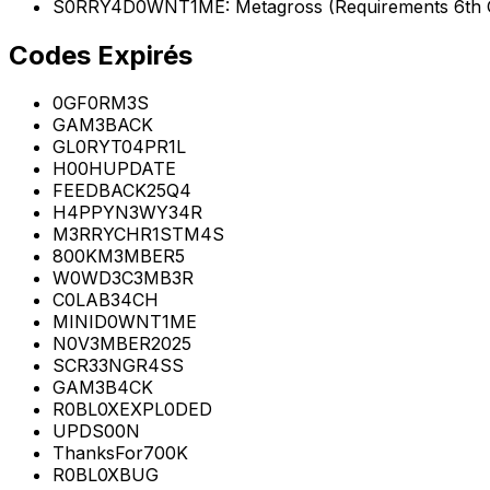
S0RRY4D0WNT1ME: Metagross (Requirements 6th 
Codes Expirés
0GF0RM3S
GAM3BACK
GL0RYT04PR1L
H00HUPDATE
FEEDBACK25Q4
H4PPYN3WY34R
M3RRYCHR1STM4S
800KM3MBER5
W0WD3C3MB3R
C0LAB34CH
MINID0WNT1ME
N0V3MBER2025
SCR33NGR4SS
GAM3B4CK
R0BL0XEXPL0DED
UPDS00N
ThanksFor700K
R0BL0XBUG