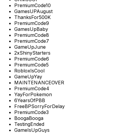
PremiumCode10
GamesUPAugust
ThanksFor500K
PremiumCode9
GamesUpBaby
PremiumCode8
PremiumCode7
GameUpJune
2xShinyStarters
PremiumCode6
PremiumCode5
RobloxIsCool
GameUpYay
MAINTENANCEOVER
PremiumCode4
YayForPokemon
6YearsOfPBB
FreeBPSorryForDelay
PremiumCode3
BoogaBooga
TestingEnded
GameIsUpGuys