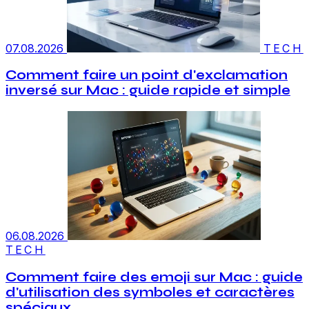
07.08.2026
TECH
Comment faire un point d'exclamation
inversé sur Mac : guide rapide et simple
06.08.2026
TECH
Comment faire des emoji sur Mac : guide
d'utilisation des symboles et caractères
spéciaux