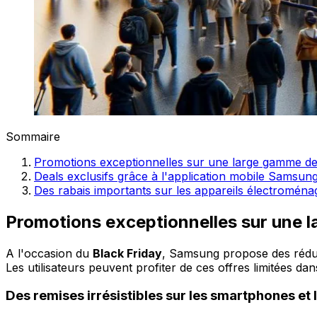
Sommaire
Promotions exceptionnelles sur une large gamme de
Deals exclusifs grâce à l'application mobile Samsun
Des rabais importants sur les appareils électroména
Promotions exceptionnelles sur une 
A l'occasion du
Black Friday
, Samsung propose des réduc
Les utilisateurs peuvent profiter de ces offres limitées 
Des remises irrésistibles sur les smartphones et 