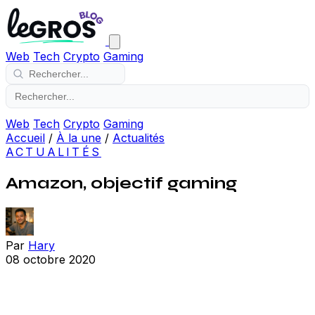
Web
Tech
Crypto
Gaming
Web
Tech
Crypto
Gaming
Accueil
/
À la une
/
Actualités
ACTUALITÉS
Amazon, objectif gaming
Par
Hary
08 octobre 2020