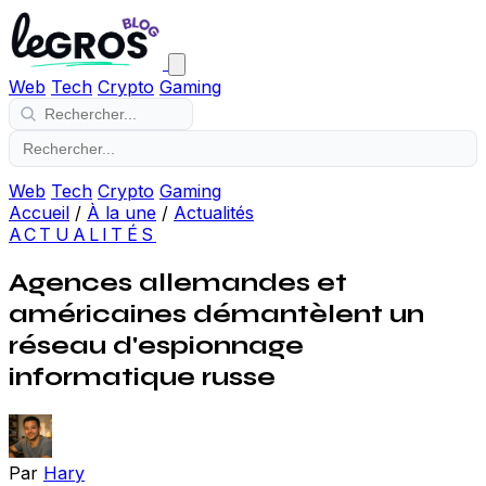
Web
Tech
Crypto
Gaming
Web
Tech
Crypto
Gaming
Accueil
/
À la une
/
Actualités
ACTUALITÉS
Agences allemandes et
américaines démantèlent un
réseau d'espionnage
informatique russe
Par
Hary