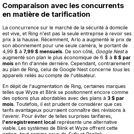
Comparaison avec les concurrents
en matière de tarification
La concurrence sur le marché de la sécurité à domicile
est vive, et Ring n'est pas la seule entreprise à revoir ses
prix à la hausse. Récemment, Arlo a augmenté le prix de
son abonnement pour une seule caméra, le portant de
4,99 $ à
7,99 $ mensuels
. De son côté,
Google Nest
a
augmenté son plan le plus économique de 6 $ à
8 $ par
mois
en fin d'année dernière. Cependant, contrairement
au plan de Ring, celui de Google Nest concerne
tous
les
appareils reliés au compte de l'utilisateur.
En dépit de l'augmentation de Ring, certaines marques
telles que Wyze et Blink se positionnent encore comme
des options plus abordables avec des plans à
3 $ par
mois
. Toutefois, il est prudent de considérer que ces
tarifs avantageux pourraient connaître des révisions à
l'avenir. Pour éviter de telles surprises tarifaires,
l'enregistrement local
représente une alternative
viable. Les systèmes de Blink et Wyze offrent cette
option, tout comme ceux de
Eufy et Reolink
.