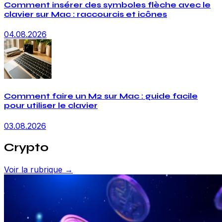
Comment insérer des symboles flèche avec le
clavier sur Mac : raccourcis et icônes
04.08.2026
Comment faire un M2 sur Mac : guide facile
pour utiliser le clavier
03.08.2026
Crypto
Voir la rubrique →