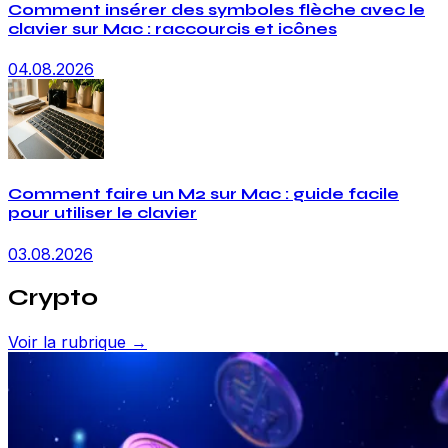
Comment insérer des symboles flèche avec le
clavier sur Mac : raccourcis et icônes
04.08.2026
Comment faire un M2 sur Mac : guide facile
pour utiliser le clavier
03.08.2026
Crypto
Voir la rubrique →